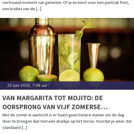
vertrouwd moment van genieten. Of je nu kiest voor een puntzak friet,
een kroket van de [...]
25 juni 2026, 7:08 uur
|
VAN MARGARITA TOT MOJITO: DE
OORSPRONG VAN VIJF ZOMERSE
COCKTAILKLASSIEKERS
Met de zomer in aantocht is er haast geen betere manier om de dag
door te brengen dan met een drankje op het terras. Voordat je weer dat
standaard [...]