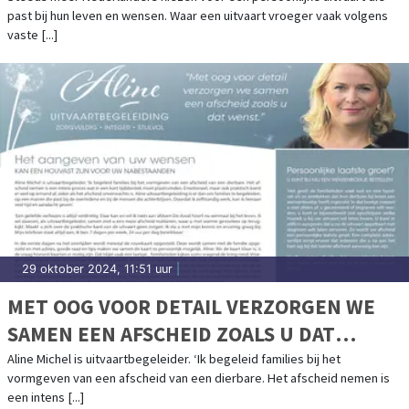
past bij hun leven en wensen. Waar een uitvaart vroeger vaak volgens
vaste [...]
29 oktober 2024, 11:51 uur
|
MET OOG VOOR DETAIL VERZORGEN WE
SAMEN EEN AFSCHEID ZOALS U DAT
WENST
Aline Michel is uitvaartbegeleider. ‘Ik begeleid families bij het
vormgeven van een afscheid van een dierbare. Het afscheid nemen is
een intens [...]