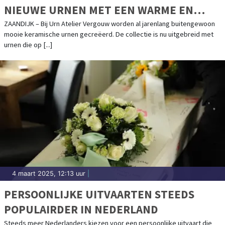
NIEUWE URNEN MET EEN WARME EN
NATUURLIJKE UITSTRALING
ZAANDIJK – Bij Urn Atelier Vergouw worden al jarenlang buitengewoon
mooie keramische urnen gecreëerd. De collectie is nu uitgebreid met
urnen die op [...]
4 maart 2025, 12:13 uur
|
PERSOONLIJKE UITVAARTEN STEEDS
POPULAIRDER IN NEDERLAND
Steeds meer Nederlanders kiezen voor een persoonlijke uitvaart die