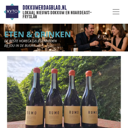
DOKKUMERDAGBLAD.NL
lokaal nieuws dokkum en noardeast-
fryslân