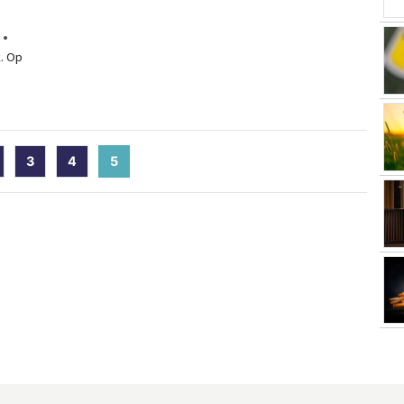
k. Op
3
4
5
(current)