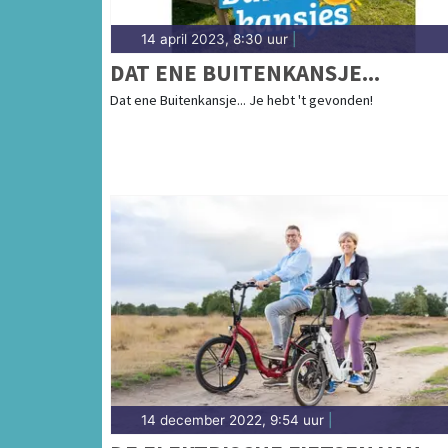
14 april 2023, 8:30 uur
|
DAT ENE BUITENKANSJE...
Dat ene Buitenkansje... Je hebt 't gevonden!
14 december 2022, 9:54 uur
|