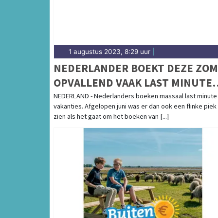
1 augustus 2023, 8:29 uur
|
NEDERLANDER BOEKT DEZE ZO
OPVALLEND VAAK LAST MINUTE
VAKANTIE
NEDERLAND - Nederlanders boeken massaal last minute
vakanties. Afgelopen juni was er dan ook een flinke piek
zien als het gaat om het boeken van [...]