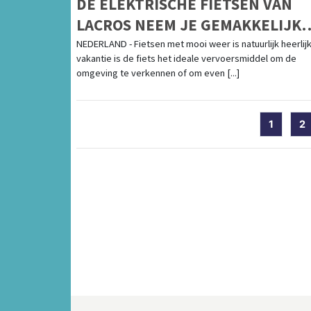
DE ELEKTRISCHE FIETSEN VAN
LACROS NEEM JE GEMAKKELIJK
MEE OP REIS
NEDERLAND - Fietsen met mooi weer is natuurlijk heerlij
vakantie is de fiets het ideale vervoersmiddel om de
omgeving te verkennen of om even [...]
1
2