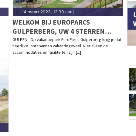
14 maart 2023, 12:30 uur
|
WELKOM BIJ EUROPARCS
GULPERBERG, UW 4 STERREN
VAKANTIEPARK IN HET LIMBURGSE
GULPEN - Op vakantiepark EuroParcs Gulperberg krijg je dat
heerlijke, ontspannen vakantiegevoel. Niet alleen de
HEUVELLAND
accommodaties en faciliteiten zijn [...]