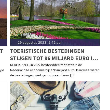
29 augustus 2023, 5:42 uur
|
KT
TOERISTISCHE BESTEDINGEN
STIJGEN TOT 96 MILJARD EURO IN
2022
NEDERLAND - In 2022 besteedden toeristen in de
yle
Nederlandse economie bijna 96 miljard euro. Daarmee waren
de bestedingen, niet gecorrigeerd voor [...]