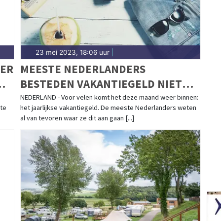
23 mei 2023, 18:06 uur
|
MER
MEESTE NEDERLANDERS
BESTEDEN VAKANTIEGELD NIET
AAN VAKANTIE
NEDERLAND - Voor velen komt het deze maand weer binnen:
 te
het jaarlijkse vakantiegeld. De meeste Nederlanders weten
al van tevoren waar ze dit aan gaan [...]