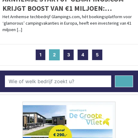
KRIJGT BOOST VAN €1 MILJOEN:
FOUNDERS VAN O.A. KNAB / ALBELLI
Het Arnhemse techbedrijf Glampings.com, hét boekingsplatform voor
‘glamorous’ campingvakanties in Europa, heeft een investering van €1
INVESTEREN IN SNELGROEIEND
miljoen [...]
BOEKINGSPLATFORM
1
2
(current)
3
4
5