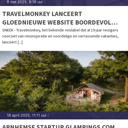
8 mei 2025, 9:19 uur
|
TRAVELMONKEY LANCEERT
GLOEDNIEUWE WEBSITE BOORDEVOL
VAKANTIEDEALS
SNEEK - Travelmonkey, het bekende reislabel dat al 19 jaar reizigers
voorziet van reisinspiratie en voordelige en verrassende vakanties,
lanceert [...]
18 april 2025, 11:11 uur
|
ARNHEMSE STARTUP GLAMPINGS.COM