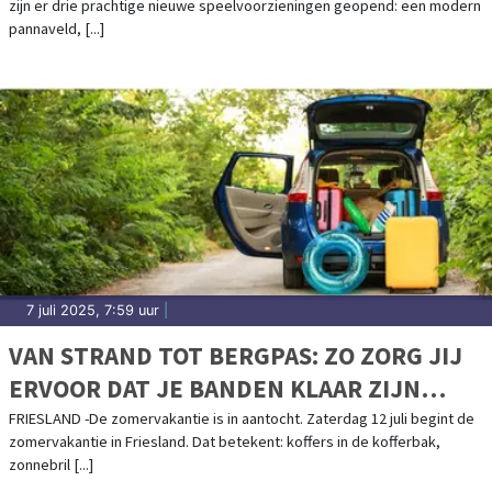
zijn er drie prachtige nieuwe speelvoorzieningen geopend: een modern
pannaveld, [...]
7 juli 2025, 7:59 uur
|
VAN STRAND TOT BERGPAS: ZO ZORG JIJ
ERVOOR DAT JE BANDEN KLAAR ZIJN
VOOR ELKE VAKANTIE
FRIESLAND -De zomervakantie is in aantocht. Zaterdag 12 juli begint de
zomervakantie in Friesland. Dat betekent: koffers in de kofferbak,
zonnebril [...]