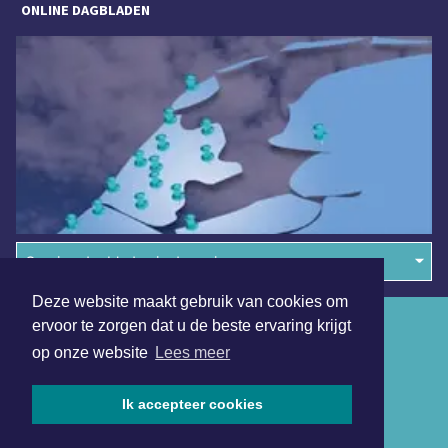
ONLINE DAGBLADEN
Overige dagbladen in de regio
Deze website maakt gebruik van cookies om
Algemene voorwaarden
ervoor te zorgen dat u de beste ervaring krijgt
op onze website
Lees meer
Disclaimer
Privacy Statement
Ik accepteer cookies
Copyright (c) 2026 | Dokkumerdagblad.nl - Alle rechten