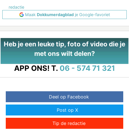
redactie
Maak
Dokkumerdagblad
je Google-favoriet
Heb je een leuke tip, foto of video die je
met ons wilt delen?
APP ONS!
T.
06 - 574 71 321
Deel op Facebook
Post op X
Tip de redactie