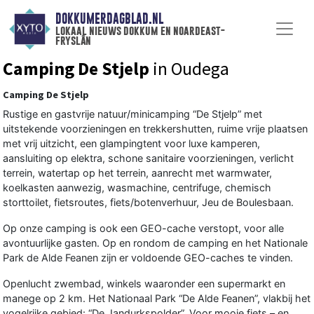
DOKKUMERDAGBLAD.NL
lokaal nieuws dokkum en noardeast-
fryslân
Camping De Stjelp
in Oudega
Camping De Stjelp
Rustige en gastvrije natuur/minicamping “De Stjelp” met
uitstekende voorzieningen en trekkershutten, ruime vrije plaatsen
met vrij uitzicht, een glampingtent voor luxe kamperen,
aansluiting op elektra, schone sanitaire voorzieningen, verlicht
terrein, watertap op het terrein, aanrecht met warmwater,
koelkasten aanwezig, wasmachine, centrifuge, chemisch
storttoilet, fietsroutes, fiets/botenverhuur, Jeu de Boulesbaan.
Op onze camping is ook een GEO-cache verstopt, voor alle
avontuurlijke gasten. Op en rondom de camping en het Nationale
Park de Alde Feanen zijn er voldoende GEO-caches te vinden.
Openlucht zwembad, winkels waaronder een supermarkt en
manege op 2 km. Het Nationaal Park “De Alde Feanen”, vlakbij het
vogelrijke gebied: “De Jandurkspolder”. Voor mooie fiets – en