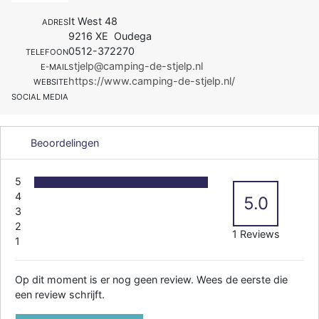
It West 48
ADRES
9216 XE Oudega
0512-372270
TELEFOON
stjelp@camping-de-stjelp.nl
E-MAIL
https://www.camping-de-stjelp.nl/
WEBSITE
SOCIAL MEDIA
Beoordelingen
5
4
5.0
3
2
1 Reviews
1
Op dit moment is er nog geen review. Wees de eerste die
een review schrijft.