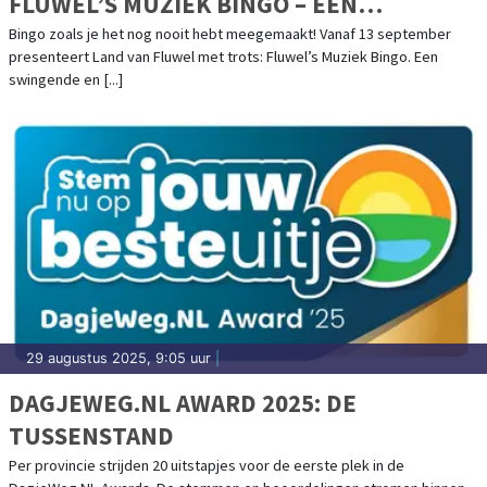
FLUWEL’S MUZIEK BINGO – EEN
NOSTALGISCH FEESTJE IN OMA’S
Bingo zoals je het nog nooit hebt meegemaakt! Vanaf 13 september
presenteert Land van Fluwel met trots: Fluwel’s Muziek Bingo. Een
HUISKAMER!
swingende en [...]
29 augustus 2025, 9:05 uur
|
DAGJEWEG.NL AWARD 2025: DE
TUSSENSTAND
Per provincie strijden 20 uitstapjes voor de eerste plek in de