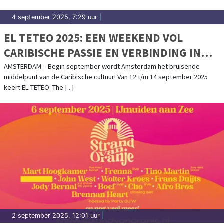
4 september 2025, 7:29 uur
|
EL TETEO 2025: EEN WEEKEND VOL
CARIBISCHE PASSIE EN VERBINDING IN
AMSTERDAM – 12 T/M 14 SEPTEMBER
AMSTERDAM – Begin september wordt Amsterdam het bruisende
middelpunt van de Caribische cultuur! Van 12 t/m 14 september 2025
keert EL TETEO: The [...]
2 september 2025, 12:01 uur
|