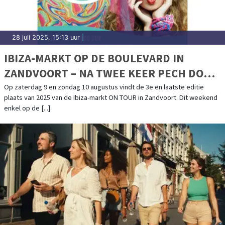
28 juli 2025, 15:13 uur
|
IBIZA-MARKT OP DE BOULEVARD IN
ZANDVOORT – NA TWEE KEER PECH DOOR
HET WEER GAAN WE VOOR EEN LAATSTE
Op zaterdag 9 en zondag 10 augustus vindt de 3e en laatste editie
plaats van 2025 van de Ibiza-markt ON TOUR in Zandvoort. Dit weekend
MOOI WEEKEND!
enkel op de [...]