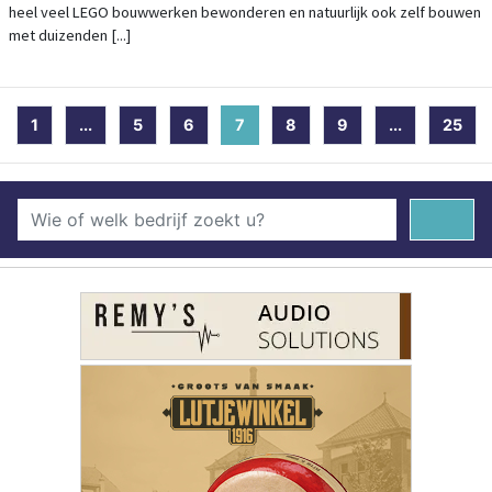
heel veel LEGO bouwwerken bewonderen en natuurlijk ook zelf bouwen
met duizenden [...]
1
...
5
6
7
(current)
8
9
...
25