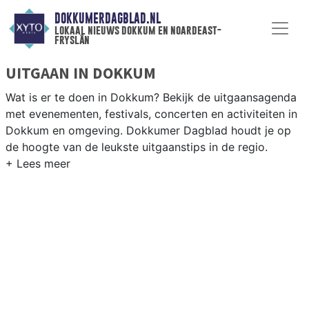
DOKKUMERDAGBLAD.NL
lokaal nieuws dokkum en noardeast-
fryslân
UITGAAN IN DOKKUM
Wat is er te doen in Dokkum? Bekijk de uitgaansagenda
met evenementen, festivals, concerten en activiteiten in
Dokkum en omgeving. Dokkumer Dagblad houdt je op
de hoogte van de leukste uitgaanstips in de regio.
EVENEMENTEN DOKKUM
Van markten en culturele evenementen tot
muziekfestivals en culinaire events - ontdek het
complete uitgaansaanbod op dokkumerdagblad.nl.