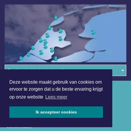
Overige dagbladen in de regio
Deze website maakt gebruik van cookies om
Algemene voorwaarden
ervoor te zorgen dat u de beste ervaring krijgt
op onze website
Lees meer
Disclaimer
Privacy Statement
Ik accepteer cookies
Copyright (c) 2026 | Dokkumerdagblad.nl - Alle rechten
voorbehouden