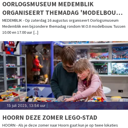
OORLOGSMUSEUM MEDEMBLIK
ORGANISEERT THEMADAG 'MODELBOUW'
- 16 AUGUSTUS 2025
MEDEMBLIK - Op zaterdag 16 augustus organiseert Oorlogsmuseum
Medemblik een bijzondere themadag rondom W.O.II modelbouw. Tussen
10.00 en 17.00 uur [...]
15 juli 2025, 13:54 uur
|
HOORN DEZE ZOMER LEGO-STAD
HOORN - Als je deze zomer naar Hoorn gaat kun je op twee lokaties