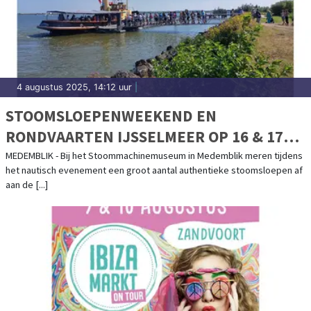
4 augustus 2025, 14:12 uur
|
STOOMSLOEPENWEEKEND EN
RONDVAARTEN IJSSELMEER OP 16 & 17
AUGUSTUS
MEDEMBLIK - Bij het Stoommachinemuseum in Medemblik meren tijdens
het nautisch evenement een groot aantal authentieke stoomsloepen af
aan de [...]