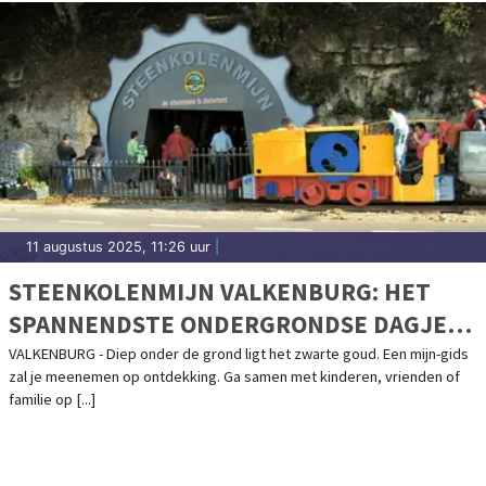
11 augustus 2025, 11:26 uur
|
STEENKOLENMIJN VALKENBURG: HET
SPANNENDSTE ONDERGRONDSE DAGJE
UIT IN VALKENBURG
VALKENBURG - Diep onder de grond ligt het zwarte goud. Een mijn-gids
zal je meenemen op ontdekking. Ga samen met kinderen, vrienden of
familie op [...]