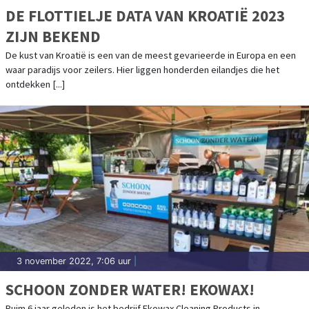
DE FLOTTIELJE DATA VAN KROATIË 2023
ZIJN BEKEND
De kust van Kroatië is een van de meest gevarieerde in Europa en een
waar paradijs voor zeilers. Hier liggen honderden eilandjes die het
ontdekken [...]
3 november 2022, 7:06 uur
|
SCHOON ZONDER WATER! EKOWAX!
Ruim 6 jaar geleden is het bedrijf Ekowax Cleaning Products in