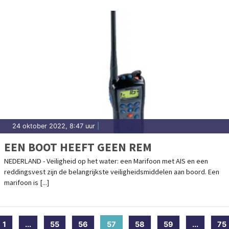
24 oktober 2022, 8:47 uur
|
EEN BOOT HEEFT GEEN REM
NEDERLAND - Veiligheid op het water: een Marifoon met AIS en een
reddingsvest zijn de belangrijkste veiligheidsmiddelen aan boord. Een
marifoon is [...]
1
...
55
56
57
(current)
58
59
...
75