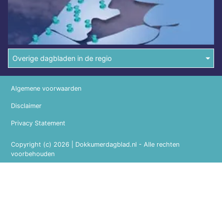
Overige dagbladen in de regio
Algemene voorwaarden
Disclaimer
Privacy Statement
Copyright (c) 2026 | Dokkumerdagblad.nl - Alle rechten
voorbehouden