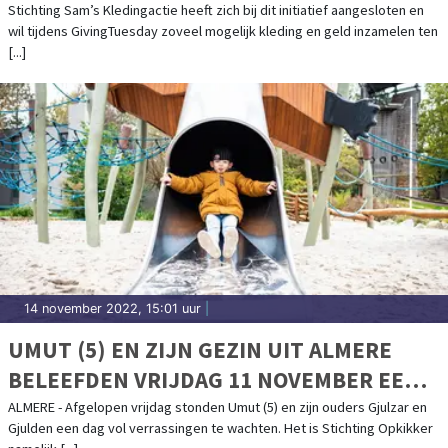
Stichting Sam’s Kledingactie heeft zich bij dit initiatief aangesloten en
wil tijdens GivingTuesday zoveel mogelijk kleding en geld inzamelen ten
[...]
14 november 2022, 15:01 uur
|
UMUT (5) EN ZIJN GEZIN UIT ALMERE
BELEEFDEN VRIJDAG 11 NOVEMBER EEN
WELVERDIENDE OPKIKKERDAG VOL
ALMERE - Afgelopen vrijdag stonden Umut (5) en zijn ouders Gjulzar en
Gjulden een dag vol verrassingen te wachten. Het is Stichting Opkikker
VERRASSINGEN!