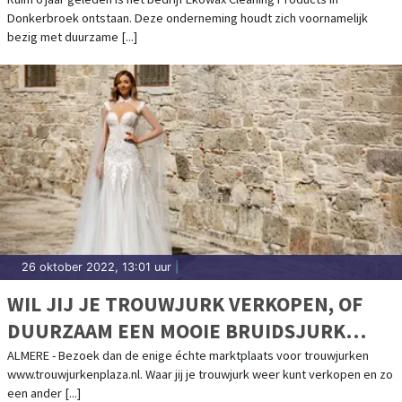
Donkerbroek ontstaan. Deze onderneming houdt zich voornamelijk
bezig met duurzame [...]
26 oktober 2022, 13:01 uur
|
WIL JIJ JE TROUWJURK VERKOPEN, OF
DUURZAAM EEN MOOIE BRUIDSJURK
KOPEN?
ALMERE - Bezoek dan de enige échte marktplaats voor trouwjurken
www.trouwjurkenplaza.nl. Waar jij je trouwjurk weer kunt verkopen en zo
een ander [...]