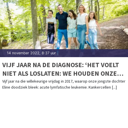
14 november 2022, 8:37 uur
|
VIJF JAAR NA DE DIAGNOSE: ‘HET VOELT
NIET ALS LOSLATEN: WE HOUDEN ONZE
WERKELIJKHEID ANDERS VAST.’
Vijf jaar na die willekeurige vrijdag in 2017, waarop onze jongste dochter
Eline doodziek bleek: acute lymfatische leukemie. Kankercellen [...]