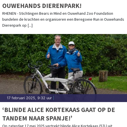
OUWEHANDS DIERENPARK!
RHENEN - Stichtingen Bears in Mind en Ouwehand Zoo Foundation
bundelen de krachten en organiseren een Beregoeie Run in Ouwehands
Dierenpark op [...]
17 februari 2025, 9:32 uur
|
‘BLINDE ALICE KORTEKAAS GAAT OP DE
TANDEM NAAR SPANJE!’
Op zaterdag 17 mei 2025 vertrekt blinde Alice Kortekaas (57j.) uit