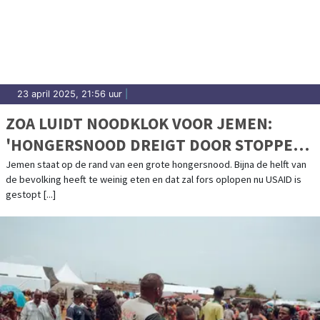
23 april 2025, 21:56 uur
|
ZOA LUIDT NOODKLOK VOOR JEMEN:
'HONGERSNOOD DREIGT DOOR STOPPEN
USAID'
Jemen staat op de rand van een grote hongersnood. Bijna de helft van
de bevolking heeft te weinig eten en dat zal fors oplopen nu USAID is
gestopt [...]