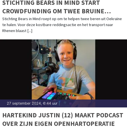
STICHTING BEARS IN MIND START
CROWDFUNDING OM TWEE BRUINE
BEREN UIT OORLOGSGEBIED TE
Stichting Bears in Mind roept op om te helpen twee beren uit Oekraïne
te halen. Voor deze kostbare reddingsactie en het transport naar
EVACUEREN
Rhenen blaast [...]
27 september 2024, 6:44 uur
|
HARTEKIND JUSTIN (12) MAAKT PODCAST
OVER ZIJN EIGEN OPENHARTOPERATIE