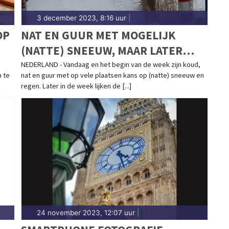
3 december 2023, 8:16 uur
|
OP
NAT EN GUUR MET MOGELIJK
(NATTE) SNEEUW, MAAR LATER
DEZE WEEK ZACHTER
NEDERLAND - Vandaag en het begin van de week zijn koud,
m te
nat en guur met op vele plaatsen kans op (natte) sneeuw en
regen. Later in de week lijken de [...]
24 november 2023, 12:07 uur
|