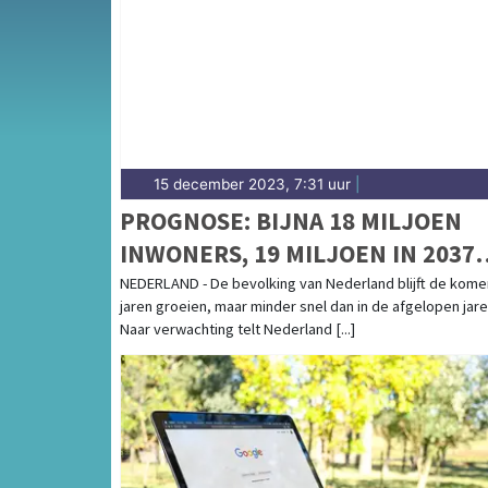
voor het noorden van Friesland.
15 december 2023, 7:31 uur
|
PROGNOSE: BIJNA 18 MILJOEN
INWONERS, 19 MILJOEN IN 2037
VERWACHT
NEDERLAND - De bevolking van Nederland blijft de kom
jaren groeien, maar minder snel dan in de afgelopen jare
Naar verwachting telt Nederland [...]