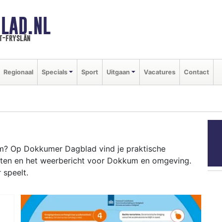
LAD.NL
t-fryslân
Regionaal
Specials
Sport
Uitgaan
Vacatures
Contact
? Op Dokkumer Dagblad vind je praktische
enten en het weerbericht voor Dokkum en omgeving.
 speelt.
UM
enten als de Dokkumer Markt en het weersbericht