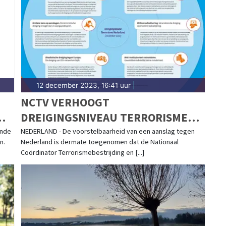
12 december 2023, 16:41 uur
|
NCTV VERHOOGT
DREIGINGSNIVEAU TERRORISME
VAN 3 NAAR 4
ende
NEDERLAND - De voorstelbaarheid van een aanslag tegen
n.
Nederland is dermate toegenomen dat de Nationaal
Coördinator Terrorismebestrijding en [...]