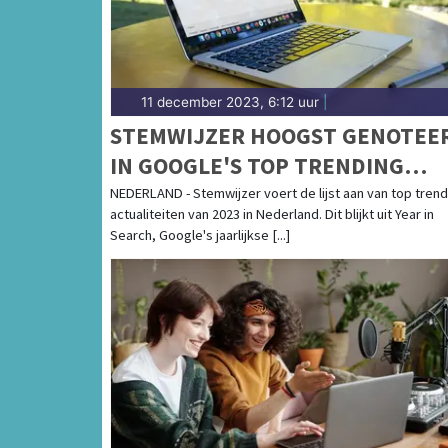
11 december 2023, 6:12 uur
|
STEMWIJZER HOOGST GENOTEE
IN GOOGLE'S TOP TRENDING
ACTUALITEITEN VAN 2023
NEDERLAND - Stemwijzer voert de lijst aan van top trend
actualiteiten van 2023 in Nederland. Dit blijkt uit Year in
Search, Google's jaarlijkse [...]