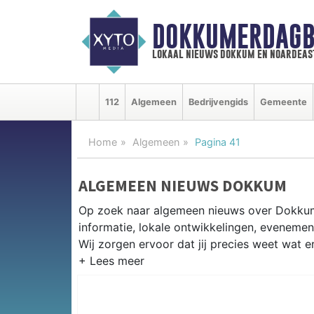
DOKKUMERDAGB
lokaal nieuws dokkum en noardeas
112
Algemeen
Bedrijvengids
Gemeente
Home
Algemeen
Pagina 41
ALGEMEEN NIEUWS DOKKUM
Op zoek naar algemeen nieuws over Dokkum
informatie, lokale ontwikkelingen, evenem
Wij zorgen ervoor dat jij precies weet wat er
PRAKTISCHE INFORMATIE DOKK
Van werkzaamheden op de N356 tot evenem