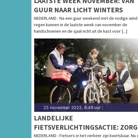
LAATSTE WEEK NOVEMBER: VAN
GUUR NAAR LICHT WINTERS
NEDERLAND - Na een guur weekend met de nodige wind
regen kunnen in de laatste week van november de
handschoenen en de sjaal echt uit de kast voor [...]
23 november 2023, 6:49 uur
|
LANDELIJKE
FIETSVERLICHTINGSACTIE: ZORG
DAT JE OPVALT
NEDERLAND - Fietsers in het verkeer zijn kwetsbaar. Nu 