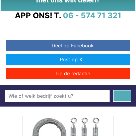
APP ONS!
T.
06 - 574 71 321
Deel op Facebook
Post op X
Tip de redactie