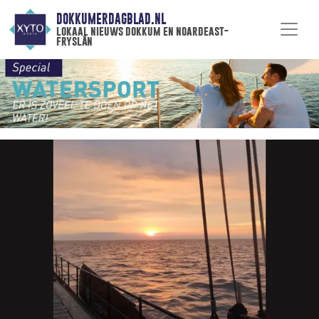
DOKKUMERDAGBLAD.NL
lokaal nieuws dokkum en noardeast-
fryslân