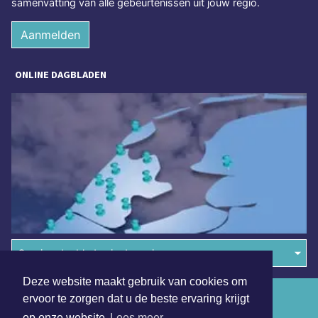
samenvatting van alle gebeurtenissen uit jouw regio.
Aanmelden
ONLINE DAGBLADEN
Overige dagbladen in de regio
Deze website maakt gebruik van cookies om
Algemene voorwaarden
ervoor te zorgen dat u de beste ervaring krijgt
op onze website
Lees meer