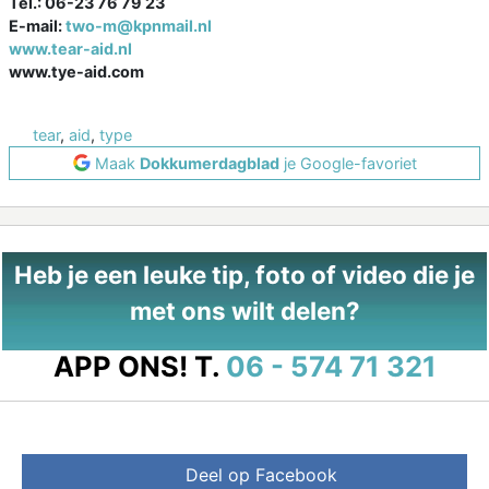
Tel.: 06-23 76 79 23
E-mail:
two-m@kpnmail.nl
www.tear-aid.nl
www.tye-aid.com
tear
,
aid
,
type
Maak
Dokkumerdagblad
je Google-favoriet
Heb je een leuke tip, foto of video die je
met ons wilt delen?
APP ONS!
T.
06 - 574 71 321
Deel op Facebook