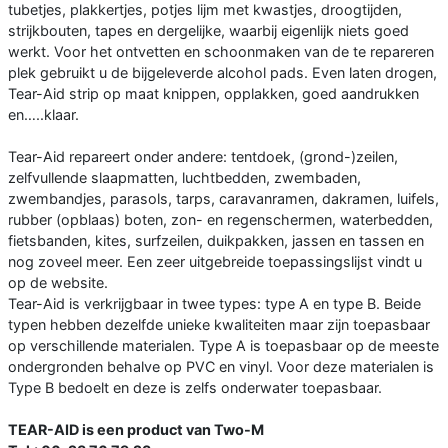
tubetjes, plakkertjes, potjes lijm met kwastjes, droogtijden,
strijkbouten, tapes en dergelijke, waarbij eigenlijk niets goed
werkt. Voor het ontvetten en schoonmaken van de te repareren
plek gebruikt u de bijgeleverde alcohol pads. Even laten drogen,
Tear-Aid strip op maat knippen, opplakken, goed aandrukken
en…..klaar.
Tear-Aid repareert onder andere: tentdoek, (grond-)zeilen,
zelfvullende slaapmatten, luchtbedden, zwembaden,
zwembandjes, parasols, tarps, caravanramen, dakramen, luifels,
rubber (opblaas) boten, zon- en regenschermen, waterbedden,
fietsbanden, kites, surfzeilen, duikpakken, jassen en tassen en
nog zoveel meer. Een zeer uitgebreide toepassingslijst vindt u
op de website.
Tear-Aid is verkrijgbaar in twee types: type A en type B. Beide
typen hebben dezelfde unieke kwaliteiten maar zijn toepasbaar
op verschillende materialen. Type A is toepasbaar op de meeste
ondergronden behalve op PVC en vinyl. Voor deze materialen is
Type B bedoelt en deze is zelfs onderwater toepasbaar.
TEAR-AID is een product van Two-M