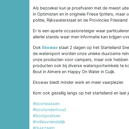
Als bezoeker kun je proefvaren met de meest uitee
in Optimisten en in originele Friese tjotters, maa
politie, Rijkswaterstaat en de Provincies Frieslan
Er is een aparte occasionsteiger waar particulier
allerlei stands waar men informatie kan krijgen o
Ook
Ekowax
staat 2 dagen op het Starteiland Sn
de watersport worden onze unieke duurzame reini
onze producten voor campers, maar ook hebben
producten ook bij diverse watersportwinkels te k
Bout in Almere en Happy On Water in Cuijk.
Ekowax biedt minder werk en meer vaarplezier.
Kom ook gezellig langs op het starteiland en laat 
#bootwassen
#bootonderhoud
#bootpoetsen
#milieuvriendelijk
#duurzaam