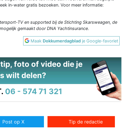
eek in-water gratis bezoeken. Voor meer informatie:
Watersport-TV en supported bij de Stichting Skarsweagen, de
e mogelijk gemaakt door DNA Yachtinsurance.
Maak
Dokkumerdagblad
je Google-favoriet
ip, foto of video die je
s wilt delen?
.
06 - 574 71 321
Post op X
Tip de redactie