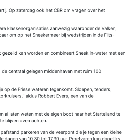
rtij. Op zaterdag ook het CBR om vragen over het
dere klassenorganisaties aanwezig waaronder de Valken,
ar om op het Sneekermeer bij wedstrijden in de Flits-
 gezeild kan worden en combineert Sneek in-water met een
d de centraal gelegen middenhaven met ruim 100
 je op de Friese wateren tegenkomt. Sloepen, tenders,
torkruisers,’’ aldus Robbert Evers, een van de
l laten weten met de eigen boot naar het Starteiland te
e blijven overnachten.
opafstand parkeren van de veerpont die je tegen een kleine
de dagen van 10.30 tot 17.30 uur. Proefvaren kan dagelijks