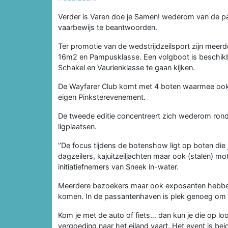
Verder is Varen doe je Samen! wederom van de pa
vaarbewijs te beantwoorden.
Ter promotie van de wedstrijdzeilsport zijn meer
16m2 en Pampusklasse. Een volgboot is beschikba
Schakel en Vaurienklasse te gaan kijken.
De Wayfarer Club komt met 4 boten waarmee ook
eigen Pinksterevenement.
De tweede editie concentreert zich wederom ron
ligplaatsen.
’’De focus tijdens de botenshow ligt op boten die
dagzeilers, kajuitzeiljachten maar ook (stalen) mo
initiatiefnemers van Sneek in-water.
Meerdere bezoekers maar ook exposanten hebben a
komen. In de passantenhaven is plek genoeg om t
Kom je met de auto of fiets… dan kun je die op lo
vergoeding naar het eiland vaart. Het event is bei