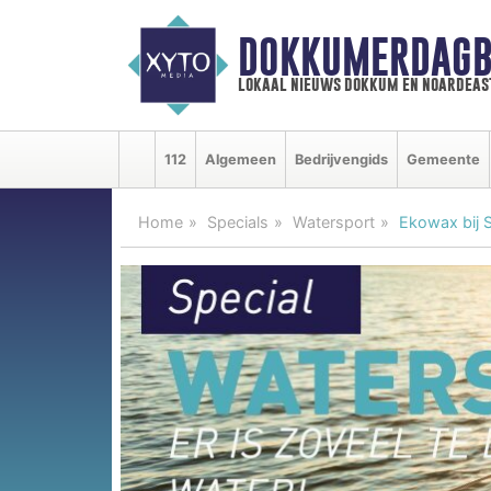
DOKKUMERDAGB
lokaal nieuws dokkum en noardeas
112
Algemeen
Bedrijvengids
Gemeente
Home
Specials
Watersport
Ekowax bij 