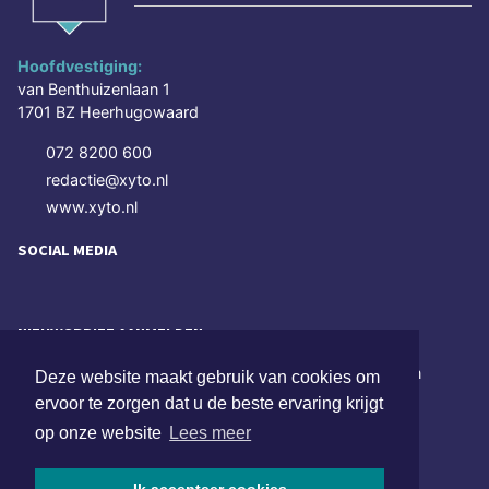
Hoofdvestiging:
van Benthuizenlaan 1
1701 BZ Heerhugowaard
072 8200 600
redactie@xyto.nl
www.xyto.nl
SOCIAL MEDIA
NIEUWSBRIEF AANMELDEN
Schrijf je in voor onze nieuwsbrief en krijg wekelijks een
Deze website maakt gebruik van cookies om
samenvatting van alle gebeurtenissen uit jouw regio.
ervoor te zorgen dat u de beste ervaring krijgt
op onze website
Lees meer
Aanmelden