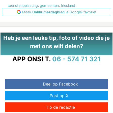
toeristenbelasting
,
gemeenten
,
friesland
Maak
Dokkumerdagblad
je Google-favoriet
Heb je een leuke tip, foto of video die je
met ons wilt delen?
APP ONS!
T.
06 - 574 71 321
Deel op Facebook
Post op X
Tip de redactie