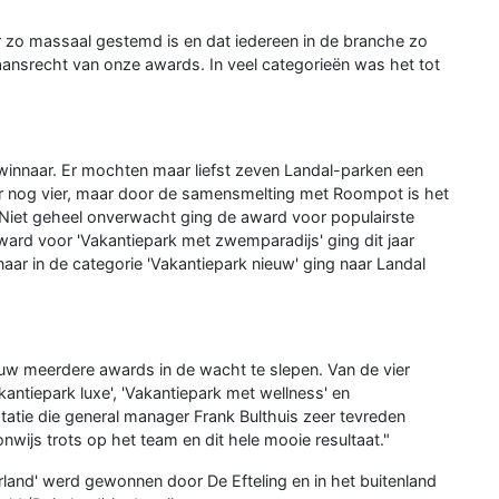
r zo massaal gestemd is en dat iedereen in de branche zo
taansrecht van onze awards. In veel categorieën was het tot
winnaar. Er mochten maar liefst zeven Landal-parken een
er nog vier, maar door de samensmelting met Roompot is het
. Niet geheel onverwacht ging de award voor populairste
ward voor 'Vakantiepark met zwemparadijs' ging dit jaar
ar in de categorie 'Vakantiepark nieuw' ging naar Landal
uw meerdere awards in de wacht te slepen. Van de vier
kantiepark luxe', 'Vakantiepark met wellness' en
statie die general manager Frank Bulthuis zeer tevreden
nwijs trots op het team en dit hele mooie resultaat."
rland' werd gewonnen door De Efteling en in het buitenland