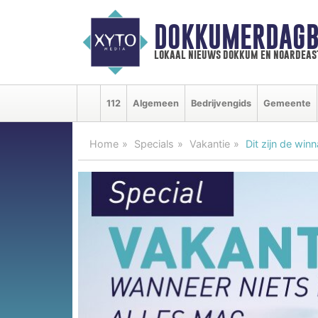
DOKKUMERDAGB
lokaal nieuws dokkum en noardeas
112
Algemeen
Bedrijvengids
Gemeente
Home
Specials
Vakantie
Dit zijn de wi