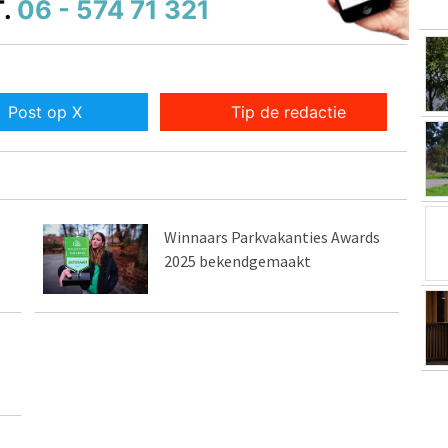
.
06 - 574 71 321
Post op X
Tip de redactie
Winnaars Parkvakanties Awards
2025 bekendgemaakt