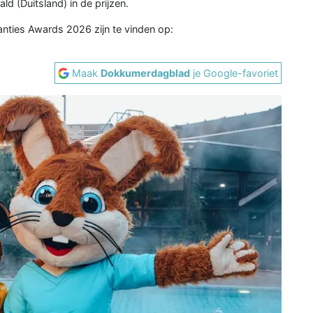
ld (Duitsland) in de prijzen.
nties Awards 2026 zijn te vinden op:
Maak
Dokkumerdagblad
je Google-favoriet