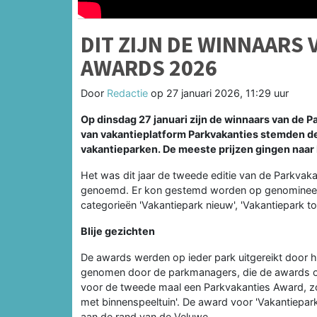
DIT ZIJN DE WINNAARS
AWARDS 2026
Door
Redactie
op
27 januari 2026, 11:29 uur
Op dinsdag 27 januari zijn de winnaars van d
van vakantieplatform Parkvakanties stemden d
vakantieparken. De meeste prijzen gingen naar 
Het was dit jaar de tweede editie van de Parkva
genoemd. Er kon gestemd worden op genomineerde
categorieën 'Vakantiepark nieuw', 'Vakantiepark toe
Blije gezichten
De awards werden op ieder park uitgereikt door h
genomen door de parkmanagers, die de awards ook
voor de tweede maal een Parkvakanties Award, zoa
met binnenspeeltuin'. De award voor 'Vakantiepark
aan de rand van de Veluwe.