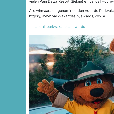
vielen Pairi Daiza Resort (België) en Landal Hochwa
Alle winnaars en genomineerden voor de Parkvaka
https://www.parkvakanties.nl/awards/2026/
landal
,
parkvakanties
,
awards