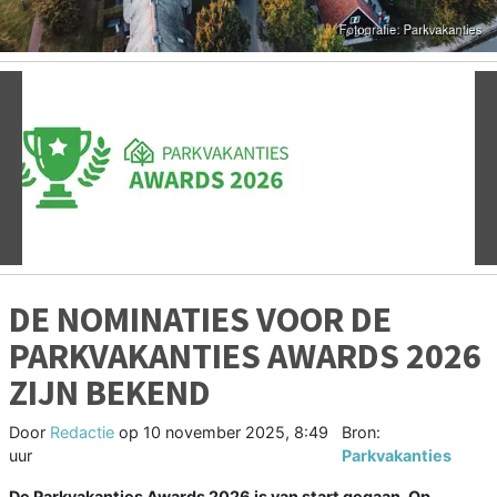
Vorige
V
DE NOMINATIES VOOR DE
PARKVAKANTIES AWARDS 2026
ZIJN BEKEND
Door
Redactie
op
10 november 2025, 8:49
Bron:
uur
Parkvakanties
De Parkvakanties Awards 2026 is van start gegaan. Op