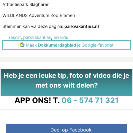
Attractiepark Slagharen
WILDLANDS Adventure Zoo Emmen
Stemmen kan via deze pagina:
parkvakanties.nl
resort
,
parkvakanties
,
awards
Maak
Dokkumerdagblad
je Google-favoriet
Heb je een leuke tip, foto of video die je
met ons wilt delen?
APP ONS!
T.
06 - 574 71 321
Deel op Facebook