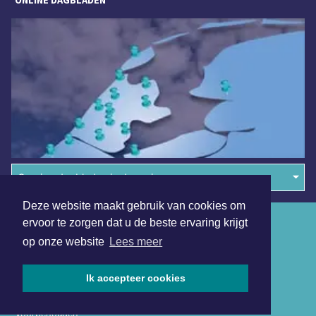
Overige dagbladen in de regio
Deze website maakt gebruik van cookies om
Algemene voorwaarden
ervoor te zorgen dat u de beste ervaring krijgt
op onze website
Lees meer
Disclaimer
Privacy Statement
Ik accepteer cookies
Copyright (c) 2026 | Dokkumerdagblad.nl - Alle rechten
voorbehouden