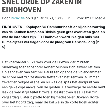
SNEL ORDE OP ZAKEN IN
EINDHOVEN
Door
Redactie
op
3 januari 2021, 16:19 uur
Bron: XYTO Media
EINDHOVEN - Koploper SC Cambuur heeft er bij de hervatting
van de Keuken Kampioen Divisie geen gras over laten groeien
wat de intenties zijn. FC Eindhoven werd in eigen huis met
ruime cijfers verslagen door de ploeg van Henk de Jong (2-
5).
Het voetbaljaar 2021 was voor de Friezen vier minuten
onderweg toen topscorer Robert Mühren zich alweer liet zien.
Op aangeven van Mitchell Paulissen opende de Volendammer
de score met zijn zestiende treffer van het seizoen. Nummer
zeventien volgde al snel en nu was de spits het eindpunt van
een geweldige aanval van de gasten. Halverwege de eerste helft
leek de wedstrijd feitelijk zelfs al beslist toen Issa Kallon zijn
verjaardag luister bijzette toen hij medespeler Giovanni Korte
over het hoofd zag, maar de bal wel in de korte hoek achter