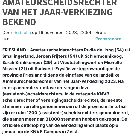
AMATEURSCHEIDSRECHTER
VAN HET JAAR-VERKIEZING
BEKEND
Door
Redactie
op
16 november 2023, 22:54
Bron:
uur
Pressrecord
FRIESLAND - Amateurscheidsrechters Rudie de Jong (54) uit
Smallingerland, Jeroen Frijters (54) uit Schiermonnikoog,
Sarah Brinkkemper (29) uit Weststellingwerf en Michelle
Missler (21) uit Súdwest-Fryslân vertegenwoordigen de
provincie Friesland tijdens de eindfase van de landelijke
Amateurscheidsrechter van het Jaar-verkiezing 2023. Na
een spannende stemfase ontvingen deze
(assistent-)scheidsrechters, in de categorie KNVB
scheidsrechter of verenigingsscheidsrechter, de meeste
stemmen van alle genomineerden uit de provincie. In totaal
zijn er ruim 1300 (assistent-)scheidsrechters genomineerd,
die samen meer dan 31.000 stemmen hebben gekregen. De
officiële ontknoping van de verkiezing vindt plaats op 6
januari op de KNVB Campus in Zeist.