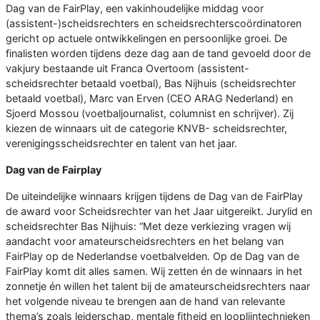
Dag van de FairPlay, een vakinhoudelijke middag voor
(assistent-)scheidsrechters en scheidsrechterscoördinatoren
gericht op actuele ontwikkelingen en persoonlijke groei. De
finalisten worden tijdens deze dag aan de tand gevoeld door de
vakjury bestaande uit Franca Overtoom (assistent-
scheidsrechter betaald voetbal), Bas Nijhuis (scheidsrechter
betaald voetbal), Marc van Erven (CEO ARAG Nederland) en
Sjoerd Mossou (voetbaljournalist, columnist en schrijver). Zij
kiezen de winnaars uit de categorie KNVB- scheidsrechter,
verenigingsscheidsrechter en talent van het jaar.
Dag van de Fairplay
De uiteindelijke winnaars krijgen tijdens de Dag van de FairPlay
de award voor Scheidsrechter van het Jaar uitgereikt. Jurylid en
scheidsrechter Bas Nijhuis: “Met deze verkiezing vragen wij
aandacht voor amateurscheidsrechters en het belang van
FairPlay op de Nederlandse voetbalvelden. Op de Dag van de
FairPlay komt dit alles samen. Wij zetten én de winnaars in het
zonnetje én willen het talent bij de amateurscheidsrechters naar
het volgende niveau te brengen aan de hand van relevante
thema’s zoals leiderschap, mentale fitheid en looplijntechnieken