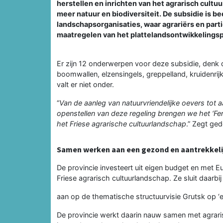
herstellen en inrichten van het agrarisch cultu
meer natuur en biodiversiteit. De subsidie is b
landschapsorganisaties, waar agrariërs en parti
maatregelen van het plattelandsontwikkelingspr
Er zijn 12 onderwerpen voor deze subsidie, denk d
boomwallen, elzensingels, greppelland, kruidenrij
valt er niet onder.
“
Van de aanleg van natuurvriendelijke oevers tot a
openstellen van deze regeling brengen we het ‘Fer
het Friese agrarische cultuurlandschap
.” Zegt ge
Samen werken aan een gezond en aantrekkelij
De provincie investeert uit eigen budget en met E
Friese agrarisch cultuurlandschap. Ze sluit daarbij
aan op de thematische structuurvisie Grutsk op ‘
De provincie werkt daarin nauw samen met agraris