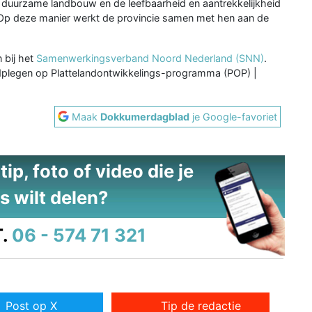
n duurzame landbouw en de leefbaarheid en aantrekkelijkheid
 Op deze manier werkt de provincie samen met hen aan de
 bij het
Samenwerkingsverband Noord Nederland (SNN)
.
adplegen op Plattelandontwikkelings-programma (POP) |
Maak
Dokkumerdagblad
je Google-favoriet
ip, foto of video die je
s wilt delen?
.
06 - 574 71 321
Post op X
Tip de redactie