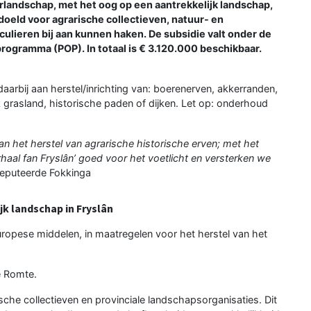
urlandschap, met het oog op een aantrekkelijk landschap,
edoeld voor agrarische collectieven, natuur- en
culieren bij aan kunnen haken. De subsidie valt onder de
ogramma (POP). In totaal is € 3.120.000 beschikbaar.
aarbij aan herstel/inrichting van: boerenerven, akkerranden,
k grasland, historische paden of dijken. Let op: onderhoud
an het herstel van agrarische historische erven; met het
haal fan Fryslân’ goed voor het voetlicht en versterken we
deputeerde Fokkinga
k landschap in Fryslân
uropese middelen, in maatregelen voor het herstel van het
e Romte.
che collectieven en provinciale landschapsorganisaties. Dit