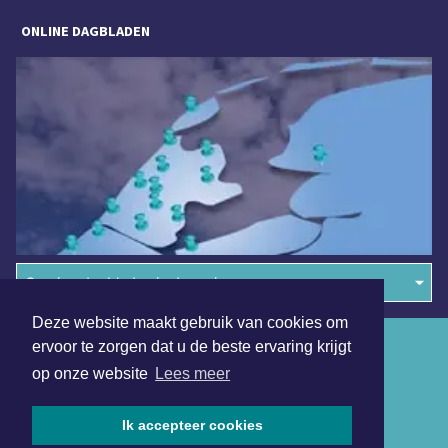
ONLINE DAGBLADEN
Overige dagbladen in de regio
Deze website maakt gebruik van cookies om
Algemene voorwaarden
ervoor te zorgen dat u de beste ervaring krijgt
op onze website
Lees meer
Disclaimer
Privacy Statement
Ik accepteer cookies