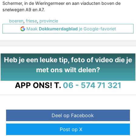
Schermer, in de Wieringermeer en aan viaducten boven de
snelwegen A9 en A7.
boeren
,
friese
,
provincie
Maak
Dokkumerdagblad
je Google-favoriet
Heb je een leuke tip, foto of video die je
met ons wilt delen?
APP ONS!
T.
06 - 574 71 321
Deel op Facebook
Post op X