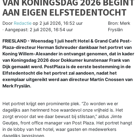
VAN KONINGSDAG 2026 BEGINT
AAN EIGEN ELFSTEDENTOCHT
Door
Redactie
op
2 juli 2026, 16:52 uur
Bron: Merk
· Aangepast:
2 juli 2026, 16:54 uur
Fryslân
FRIESLAND - Woensdag 1 juli heeft Hotel & Grand Café Post-
Plaza-directeur Herman Schreuder dankbaar het portret van
Koning Willem-Alexander in ontvangst genomen, dat in kader
van Koningsdag 2026 door Dokkumer kunstenaar Frank van
Dijk gemaakt werd. PostPlaza is de eerste bestemming in de
Elfstedentocht die het portret zal aandoen, nadat het
exemplaar uitgereikt werd aan directeur Martin Cnossen van
Merk Fryslân.
Het portret krijgt een prominente plek. “Zo worden we er
dagelijks aan herinnerd hoe waardevol onze vrijheid is. Het
zorgt ervoor dat we daar bewust bij stilstaan,” aldus Jimte
Geutjes, front office manager van Post Plaza. Het portret hangt
in de lobby van het hotel, waar gasten en medewerkers
dagelijks langslopen.