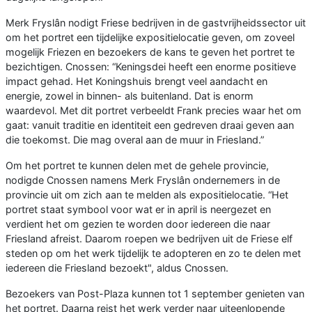
Merk Fryslân nodigt Friese bedrijven in de gastvrijheidssector uit
om het portret een tijdelijke expositielocatie geven, om zoveel
mogelijk Friezen en bezoekers de kans te geven het portret te
bezichtigen. Cnossen: “Keningsdei heeft een enorme positieve
impact gehad. Het Koningshuis brengt veel aandacht en
energie, zowel in binnen- als buitenland. Dat is enorm
waardevol. Met dit portret verbeeldt Frank precies waar het om
gaat: vanuit traditie en identiteit een gedreven draai geven aan
die toekomst. Die mag overal aan de muur in Friesland.”
Om het portret te kunnen delen met de gehele provincie,
nodigde Cnossen namens Merk Fryslân ondernemers in de
provincie uit om zich aan te melden als expositielocatie. “Het
portret staat symbool voor wat er in april is neergezet en
verdient het om gezien te worden door iedereen die naar
Friesland afreist. Daarom roepen we bedrijven uit de Friese elf
steden op om het werk tijdelijk te adopteren en zo te delen met
iedereen die Friesland bezoekt", aldus Cnossen.
Bezoekers van Post-Plaza kunnen tot 1 september genieten van
het portret. Daarna reist het werk verder naar uiteenlopende