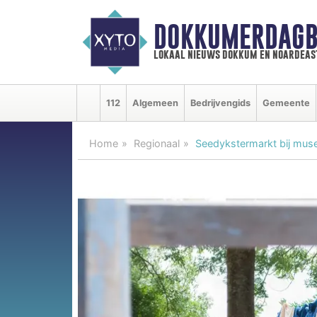
DOKKUMERDAGB
lokaal nieuws dokkum en noardeas
112
Algemeen
Bedrijvengids
Gemeente
Home
Regionaal
Seedykstermarkt bij mus