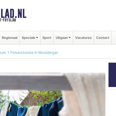
LAD.NL
t-fryslân
Regionaal
Specials
Sport
Uitgaan
Vacatures
Contact
eum ’t Fiskershúske in Moddergat