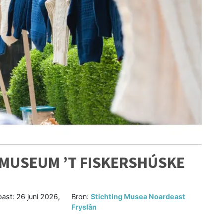
 MUSEUM ’T FISKERSHÚSKE
past:
26 juni 2026,
Bron:
Stichting Musea Noardeast
Fryslân