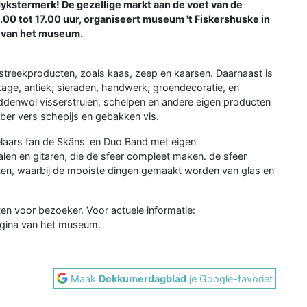
dykstermerk! De gezellige markt aan de voet van de
0.00 tot 17.00 uur, organiseert museum 't Fiskershuske in
n van het museum.
treekproducten, zoals kaas, zeep en kaarsen. Daarnaast is
tage, antiek, sieraden, handwerk, groendecoratie, en
ddenwol visserstruien, schelpen en andere eigen producten
bber vers schepijs en gebakken vis.
laars fan de Skâns' en Duo Band met eigen
n en gitaren, die de sfeer compleet maken. de sfeer
ten, waarbij de mooiste dingen gemaakt worden van glas en
n voor bezoeker. Voor actuele informatie:
gina van het museum.
Maak
Dokkumerdagblad
je Google-favoriet