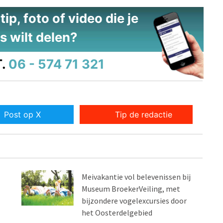
ip, foto of video die je
s wilt delen?
.
06 - 574 71 321
Post op X
Tip de redactie
Meivakantie vol belevenissen bij
Museum BroekerVeiling, met
bijzondere vogelexcursies door
het Oosterdelgebied