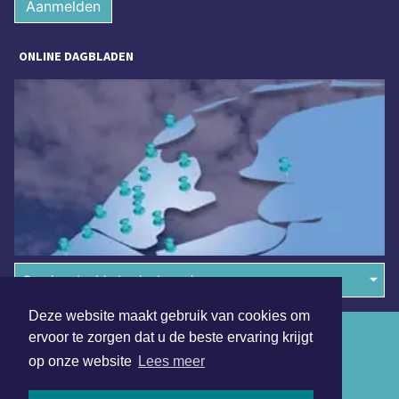
Aanmelden
ONLINE DAGBLADEN
Overige dagbladen in de regio
Deze website maakt gebruik van cookies om
Algemene voorwaarden
ervoor te zorgen dat u de beste ervaring krijgt
op onze website
Lees meer
Disclaimer
Privacy Statement