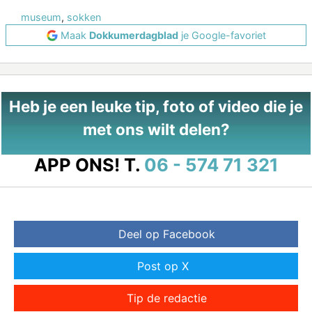
museum
,
sokken
Maak
Dokkumerdagblad
je Google-favoriet
Heb je een leuke tip, foto of video die je
met ons wilt delen?
APP ONS!
T.
06 - 574 71 321
Deel op Facebook
Post op X
Tip de redactie