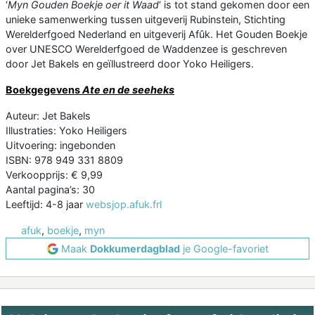
‘
Myn Gouden Boekje oer it Waad
‘ is tot stand gekomen door een
unieke samenwerking tussen uitgeverij Rubinstein, Stichting
Werelderfgoed Nederland en uitgeverij Afûk. Het Gouden Boekje
over UNESCO Werelderfgoed de Waddenzee is geschreven
door Jet Bakels en geïllustreerd door Yoko Heiligers.
Boekgegevens
Ate en de seeheks
Auteur: Jet Bakels
Illustraties: Yoko Heiligers
Uitvoering: ingebonden
ISBN: 978 949 331 8809
Verkoopprijs: € 9,99
Aantal pagina’s: 30
Leeftijd: 4-8 jaar
websjop.afuk.frl
afuk
,
boekje
,
myn
Maak
Dokkumerdagblad
je Google-favoriet