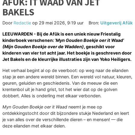
AFÛK: IT WAAD VAN JET
BAKELS
Door
Redactie
op
29 mei 2026, 9:19 uur
Bron:
Uitgeverij Afûk
LEEUWARDEN - Bij de Afûk is een uniek nieuw Friestalig
kinderboek verschenen: ‘
Myn Gouden Boekje oer it Waad’
(Mijn Gouden Boekje over de Wadden)
, geschikt voor
kinderen van vier tot acht jaar. Het boekje is geschreven door
Jet Bakels en de kleurrijke illustraties zijn van Yoko Heiligers.
Het verhaal begint al op de veerboot: op weg naar de eilanden
stap je een andere wereld binnen. Een wereld vol natuur, kleuren,
geuren, geluiden en geschiedenis. Van de meeuw die een
krentenbol uit je hand grist, tot het wier dat op de golven
dobbert. Alles is onderling met elkaar verbonden.
Myn Gouden Boekje oer it Waad
neemt je mee op
ontdekkingstocht door dit bijzondere stukje Nederland en leert
je van alles over de verschillende dieren – en mensen! — die
deze eilanden met elkaar delen.