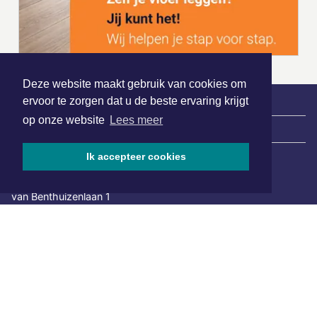
Deze website maakt gebruik van cookies om
ervoor te zorgen dat u de beste ervaring krijgt
op onze website
Lees meer
|
Nieuws | Sport | Evenementen
Ik accepteer cookies
Hoofdvestiging:
van Benthuizenlaan 1
1701 BZ Heerhugowaard
072 8200 600
redactie@xyto.nl
www.xyto.nl
SOCIAL MEDIA