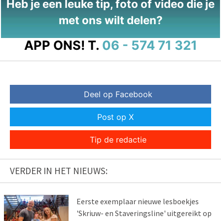
Heb je een leuke tip, foto of video die je
met ons wilt delen?
APP ONS!
T.
06 - 574 71 321
Deel op Facebook
Post op X
Tip de redactie
VERDER IN HET NIEUWS:
Eerste exemplaar nieuwe lesboekjes
'Skriuw- en Staveringsline' uitgereikt op