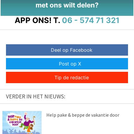
met ons wilt delen?
APP ONS!
T.
06 - 574 71 321
Deel op Facebook
Post op X
Tip de redactie
VERDER IN HET NIEUWS:
Help pake & beppe de vakantie door