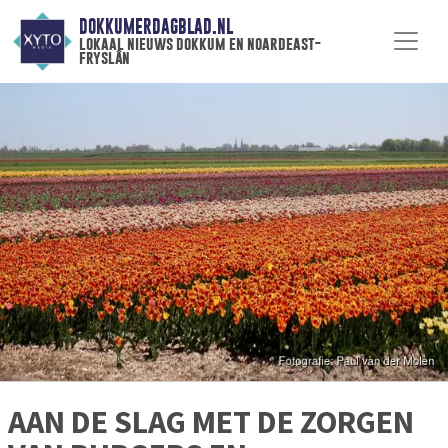
DOKKUMERDAGBLAD.NL
lokaal nieuws dokkum en noardeast-
fryslân
AAN DE SLAG MET DE ZORGEN