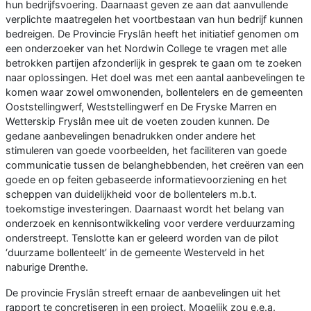
hun bedrijfsvoering. Daarnaast geven ze aan dat aanvullende
verplichte maatregelen het voortbestaan van hun bedrijf kunnen
bedreigen. De Provincie Fryslân heeft het initiatief genomen om
een onderzoeker van het Nordwin College te vragen met alle
betrokken partijen afzonderlijk in gesprek te gaan om te zoeken
naar oplossingen. Het doel was met een aantal aanbevelingen te
komen waar zowel omwonenden, bollentelers en de gemeenten
Ooststellingwerf, Weststellingwerf en De Fryske Marren en
Wetterskip Fryslân mee uit de voeten zouden kunnen. De
gedane aanbevelingen benadrukken onder andere het
stimuleren van goede voorbeelden, het faciliteren van goede
communicatie tussen de belanghebbenden, het creëren van een
goede en op feiten gebaseerde informatievoorziening en het
scheppen van duidelijkheid voor de bollentelers m.b.t.
toekomstige investeringen. Daarnaast wordt het belang van
onderzoek en kennisontwikkeling voor verdere verduurzaming
onderstreept. Tenslotte kan er geleerd worden van de pilot
‘duurzame bollenteelt’ in de gemeente Westerveld in het
naburige Drenthe.
De provincie Fryslân streeft ernaar de aanbevelingen uit het
rapport te concretiseren in een project. Mogelijk zou e.e.a.