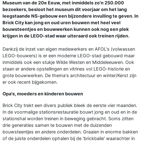
Museum van de 20e Eeuw, met inmiddels zo'n 250.000
bezoekers, besloot het museum dit voorjaar om het lang
leegstaande NS-gebouw een bijzondere invulling te geven. In
Brick City kan jong en oud uren bouwen met heel veel
bouwsteentjes en bouwwerken kunnen ook nog een plek
krijgen in de LEGO-stad waar uiteraard ook treinen rijden.
Dankzij de inzet van eigen medewerkers en AFOL's (volwassen
LEGO-bouwers) is er een moderne LEGO-stad gebouwd maar
inmiddels ook een stukje Wilde Westen en Middeleeuwen. Ook
staan er andere opstellingen en vitrines vol LEGO-historie en
grote bouwwerken. De thema's architectuur en winter/Kerst zijn
er ook recent bijgekomen.
Opa's, moeders en kinderen bouwen
Brick City trekt een divers publiek bleek de eerste vier maanden.
In de voormalige stationsrestauratie bouwt jong en oud en in de
stationshal worden treinen in beweging gebracht. Soms zitten
drie generaties samen te bouwen met de duizenden
bouwsteentjes en andere onderdelen. Graaien in enorme bakken
of de juiste onderdelen ophalen bij de 'brickbalie' waarachter in