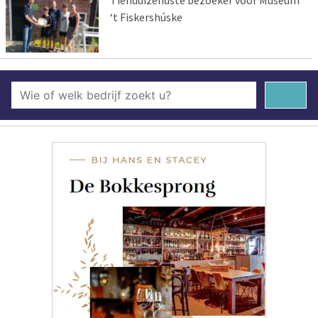
‘t Fiskershúske