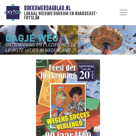
DOKKUMERDAGBLAD.NL
lokaal nieuws dokkum en noardeast-
fryslân