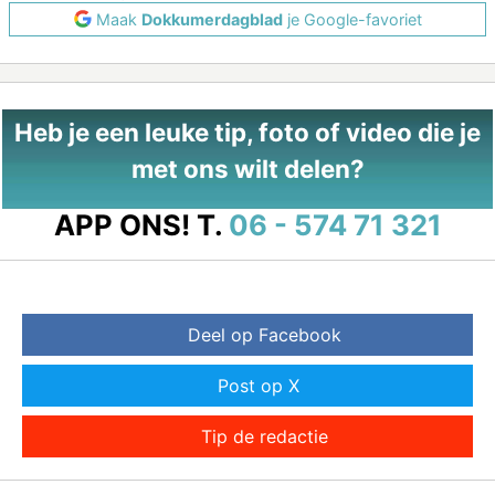
Maak
Dokkumerdagblad
je Google-favoriet
Heb je een leuke tip, foto of video die je
met ons wilt delen?
APP ONS!
T.
06 - 574 71 321
Deel op Facebook
Post op X
Tip de redactie