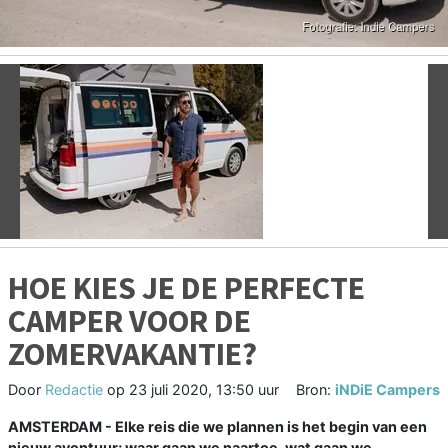
Vorige
V
HOE KIES JE DE PERFECTE
CAMPER VOOR DE
ZOMERVAKANTIE?
Door
Redactie
op
23 juli 2020, 13:50 uur
Bron:
iNDiE Campers
AMSTERDAM - Elke reis die we plannen is het begin van een
nieuw avontuur; waar gaan we naartoe, wat gaan we