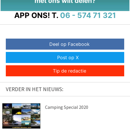
met ons wilt delen?
APP ONS!
T.
06 - 574 71 321
Deel op Facebook
Post op X
Tip de redactie
VERDER IN HET NIEUWS:
Camping Special 2020