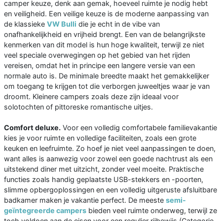
camper keuze, denk aan gemak, hoeveel ruimte je nodig hebt
en veiligheid. Een veilige keuze is de moderne aanpassing van
de klassieke
VW Bulli
die je echt in de vibe van
onafhankelijkheid en vrijheid brengt. Een van de belangrijkste
kenmerken van dit model is hun hoge kwaliteit, terwijl ze niet
veel speciale overwegingen op het gebied van het rijden
vereisen, omdat het in principe een langere versie van een
normale auto is. De minimale breedte maakt het gemakkelijker
om toegang te krijgen tot die verborgen juweeltjes waar je van
droomt. Kleinere campers zoals deze zijn ideaal voor
solotochten of pittoreske romantische uitjes.
Comfort deluxe.
Voor een volledig comfortabele familievakantie
kies je voor ruimte en volledige faciliteiten, zoals een grote
keuken en leefruimte. Zo hoef je niet veel aanpassingen te doen,
want alles is aanwezig voor zowel een goede nachtrust als een
uitstekend diner met uitzicht, zonder veel moeite. Praktische
functies zoals handig geplaatste USB-stekkers en -poorten,
slimme opbergoplossingen en een volledig uitgeruste afsluitbare
badkamer maken je vakantie perfect. De meeste
semi-
geïntegreerde campers
bieden veel ruimte onderweg, terwijl ze
toch voldoen aan de eisen voor een regulier rijbewijs (Categorie