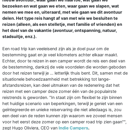
bezoeken en wat gaan we eten, waar gaan we slapen, wat
nemen we mee en, uiteraard, met wie gaan we dit avontuur
delen. Het type reis hangt af van met wie we besluiten te
reizen (alleen, als een stelletje, met familie of vrienden) en
het doel van de vakantie (avontuur, ontspanning, natuur,
stadsuitje, enz.).
Een road trip kan veeleisend zijn als je doel puur om de
bestemming gaat en je veel kilometers achter elkaar maakt.
Echter, door te reizen in een camper wordt de reis een deel van
de bestemming, dankzij de vele voordelen die worden geboden
door het reizen terwijl je ... letterlijk thuis bent. Dit, samen met de
situationele behoedzaamheid met betrekking tot lange-
afstandsreizen, kan deel uitmaken van de redenering dat het
reizen met een camper deze zomer één van de populairste
reistrends is geworden. "In staat zijn om flexibel te zijn binnen
het huidige scenario van beperkingen, terwijl je geniet van een
geïntegreerde en unieke reiservaring die niet alledaags is, zou
een deel van de reden kunnen zijn waarom we zoveel mensen
voor het eerst deze zomer op een camper road trip zien gaan"",
zegt Hugo Oliviera, CEO van
Indie Campers
.