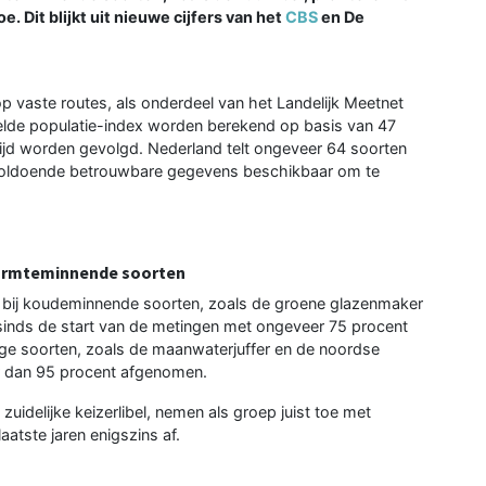
 Dit blijkt uit nieuwe cijfers van het
CBS
en De
p vaste routes, als onderdeel van het Landelijk Meetnet
delde populatie-index worden berekend op basis van 47
ijd worden gevolgd. Nederland telt ongeveer 64 soorten
 onvoldoende betrouwbare gegevens beschikbaar om te
armteminnende soorten
ien bij koudeminnende soorten, zoals de groene glazenmaker
s sinds de start van de metingen met ongeveer 75 procent
ge soorten, zoals de maanwaterjuffer en de noordse
meer dan 95 procent afgenomen.
uidelijke keizerlibel, nemen als groep juist toe met
aatste jaren enigszins af.