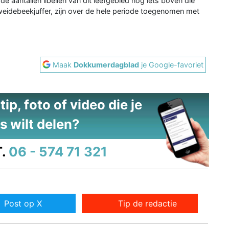
 aantallen libellen van dit leefgebied nog iets boven die
weidebeekjuffer, zijn over de hele periode toegenomen met
Maak
Dokkumerdagblad
je Google-favoriet
ip, foto of video die je
s wilt delen?
.
06 - 574 71 321
Post op X
Tip de redactie