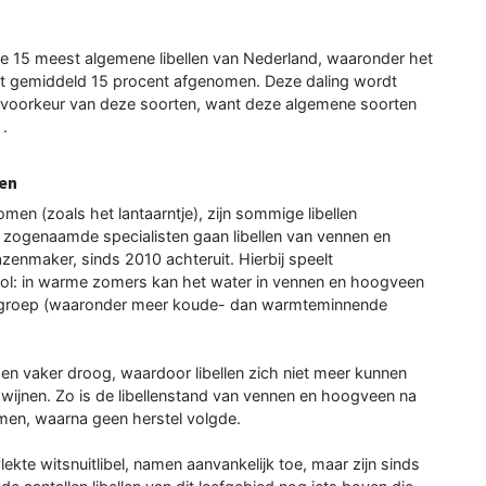
15 meest algemene libellen van Nederland, waaronder het
 met gemiddeld 15 procent afgenomen. Deze daling wordt
ursvoorkeur van deze soorten, want deze algemene soorten
.
een
omen (zoals het lantaarntje), zijn sommige libellen
 zogenaamde specialisten gaan libellen van vennen en
zenmaker, sinds 2010 achteruit. Hierbij speelt
rol: in warme zomers kan het water in vennen en hoogveen
deze groep (waaronder meer koude- dan warmteminnende
n vaker droog, waardoor libellen zich niet meer kunnen
dwijnen. Zo is de libellenstand van vennen en hoogveen na
en, waarna geen herstel volgde.
kte witsnuitlibel, namen aanvankelijk toe, maar zijn sinds