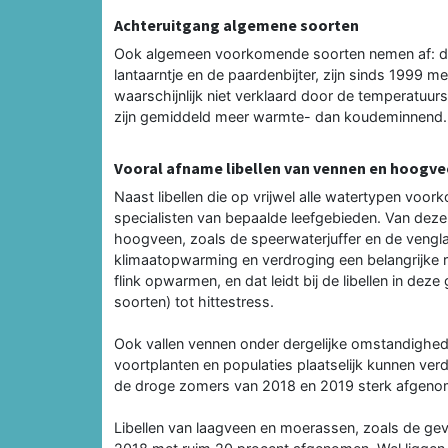
Achteruitgang algemene soorten
Ook algemeen voorkomende soorten nemen af: de 
lantaarntje en de paardenbijter, zijn sinds 1999
waarschijnlijk niet verklaard door de temperatu
zijn gemiddeld meer warmte- dan koudeminnend. 
Vooral afname libellen van vennen en hoogv
Naast libellen die op vrijwel alle watertypen voork
specialisten van bepaalde leefgebieden. Van deze
hoogveen, zoals de speerwaterjuffer en de vengla
klimaatopwarming en verdroging een belangrijke 
flink opwarmen, en dat leidt bij de libellen in 
soorten) tot hittestress.
Ook vallen vennen onder dergelijke omstandighede
voortplanten en populaties plaatselijk kunnen ver
de droge zomers van 2018 en 2019 sterk afgenom
Libellen van laagveen en moerassen, zoals de gevle