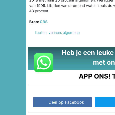
2018 met ruim 20 procent afgenomen. Wel liggen de
van 1999. Libellen van stromend water, zoals de 
43 procent.
Bron:
CBS
libellen
,
vennen
,
algemene
Heb je een leuke t
met on
APP ONS!
T
Deel op Facebook