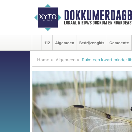
DOKKUMERDAGB
lokaal nieuws dokkum en noardeas
112
Algemeen
Bedrijvengids
Gemeente
Home
Algemeen
Ruim een kwart minder li