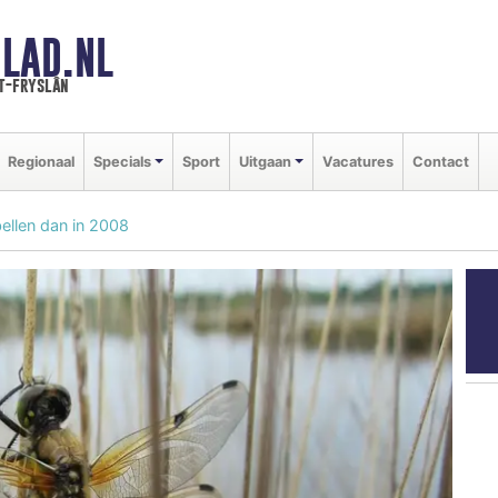
LAD.NL
t-fryslân
Regionaal
Specials
Sport
Uitgaan
Vacatures
Contact
bellen dan in 2008