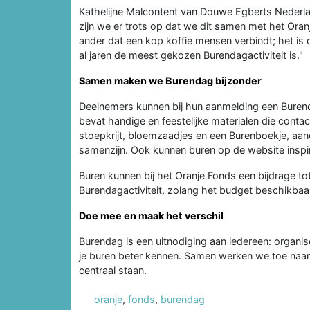
Kathelijne Malcontent van Douwe Egberts Nederl
zijn we er trots op dat we dit samen met het Ora
ander dat een kop koffie mensen verbindt; het is
al jaren de meest gekozen Burendagactiviteit is."
Samen maken we Burendag bijzonder
Deelnemers kunnen bij hun aanmelding een Bure
bevat handige en feestelijke materialen die contac
stoepkrijt, bloemzaadjes en een Burenboekje, aang
samenzijn. Ook kunnen buren op de website inspir
Buren kunnen bij het Oranje Fonds een bijdrage t
Burendagactiviteit, zolang het budget beschikbaa
Doe mee en maak het verschil
Burendag is een uitnodiging aan iedereen: organisee
je buren beter kennen. Samen werken we toe naar
centraal staan.
oranje
,
fonds
,
burendag