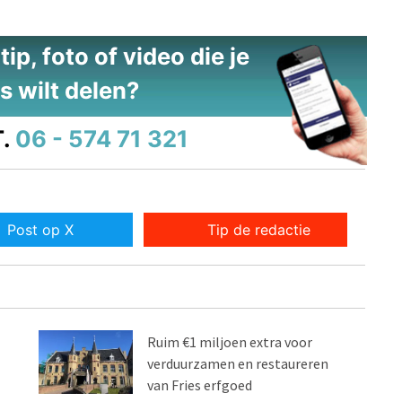
ip, foto of video die je
s wilt delen?
.
06 - 574 71 321
Post op X
Tip de redactie
Ruim €1 miljoen extra voor
verduurzamen en restaureren
van Fries erfgoed