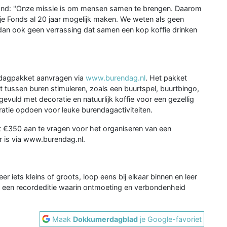
and: "Onze missie is om mensen samen te brengen. Daarom
nje Fonds al 20 jaar mogelijk maken. We weten als geen
 dan ook geen verrassing dat samen een kop koffie drinken
ndagpakket aanvragen via
www.burendag.nl
. Het pakket
t tussen buren stimuleren, zoals een buurtspel, buurtbingo,
evuld met decoratie en natuurlijk koffie voor een gezellig
atie opdoen voor leuke burendagactiviteiten.
ot €350 aan te vragen voor het organiseren van een
r is via www.burendag.nl.
r iets kleins of groots, loop eens bij elkaar binnen en leer
 een recordeditie waarin ontmoeting en verbondenheid
Maak
Dokkumerdagblad
je Google-favoriet