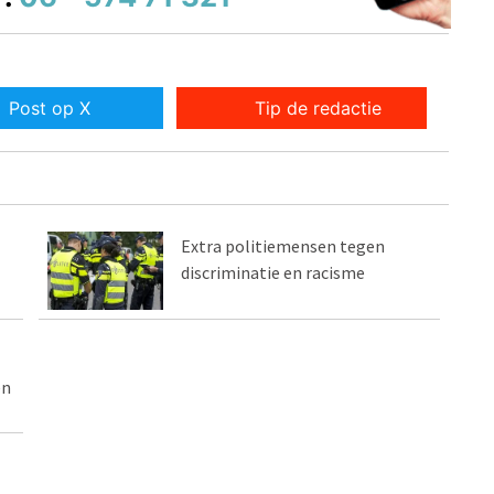
Post op X
Tip de redactie
Extra politiemensen tegen
discriminatie en racisme
en