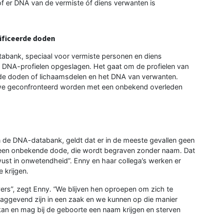
f er DNA van de vermiste óf diens verwanten is
ificeerde doden
tabank, speciaal voor vermiste personen en diens
 DNA-profielen opgeslagen. Het gaat om de profielen van
rde doden of lichaamsdelen en het DNA van verwanten.
we geconfronteerd worden met een onbekend overleden
 de DNA-databank, geldt dat er in de meeste gevallen geen
ot een onbekende dode, die wordt begraven zonder naam. Dat
ewust in onwetendheid”. Enny en haar collega’s werken er
 krijgen.
jvers”, zegt Enny. “We blijven hen oproepen om zich te
laggevend zijn in een zaak en we kunnen op die manier
an en mag bij de geboorte een naam krijgen en sterven