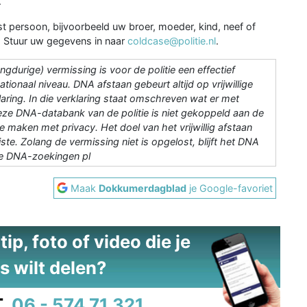
.
ist persoon, bijvoorbeeld uw broer, moeder, kind, neef of
e. Stuur uw gegevens in naar
coldcase@politie.nl
.
gdurige) vermissing is voor de politie een effectief
ationaal niveau.
DNA afstaan gebeurt altijd op vrijwillige
ring. In die verklaring staat omschreven wat er met
ze DNA-databank van de politie is niet gekoppeld aan de
 maken met privacy. Het doel van het vrijwillig afstaan
te. Zolang de vermissing niet is opgelost, blijft het DNA
he DNA-zoekingen pl
Maak
Dokkumerdagblad
je Google-favoriet
ip, foto of video die je
s wilt delen?
.
06 - 574 71 321