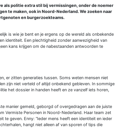
ls politie extra stil bij vermissingen, onder de noemer
singen te maken, ook in Noord-Nederland. We zoeken naar
uurtgenoten en burgerzoekteams.
ijk is wie je bent en je ergens op de wereld als onbekende
n identiteit. Een plechtigheid zonder aanwezigheid van
tie geen kans krijgen om de nabestaanden antwoorden te
n, er zitten generaties tussen. Soms weten mensen niet
en zijn niet verteld of altijd onbekend gebleven. In sommige
tie het dossier in handen heeft en ze vanzelf iets horen,
juiste manier gemeld, geborgd of overgedragen aan de juiste
eam Vermiste Personen in Noord-Nederland. Haar team zet
t te geven. Enny: “Ieder mens heeft een identiteit en ieder
chterhalen, hangt niet alleen af van sporen of tips die