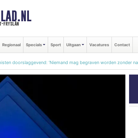
LAD.NL
t-fryslân
Regionaal
Specials
Sport
Uitgaan
Vacatures
Contact
rmisten doorslaggevend: ‘Niemand mag begraven worden zonder n