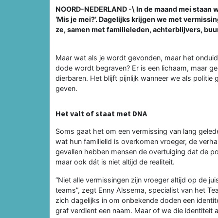
NOORD-NEDERLAND -\ In de maand mei staan we a
‘Mis je mei?’. Dagelijks krijgen we met vermis
ze, samen met familieleden, achterblijvers, b
Maar wat als je wordt gevonden, maar het onduidel
dode wordt begraven? Er is een lichaam, maar gee
dierbaren. Het blijft pijnlijk wanneer we als poli
geven.
Het valt of staat met DNA
Soms gaat het om een vermissing van lang gelede
wat hun familielid is overkomen vroeger, de verhal
gevallen hebben mensen de overtuiging dat de poli
maar ook dát is niet altijd de realiteit.
“Niet alle vermissingen zijn vroeger altijd op de 
teams”, zegt Enny Alssema, specialist van het T
zich dagelijks in om onbekende doden een identitei
graf verdient een naam. Maar of we die identiteit a