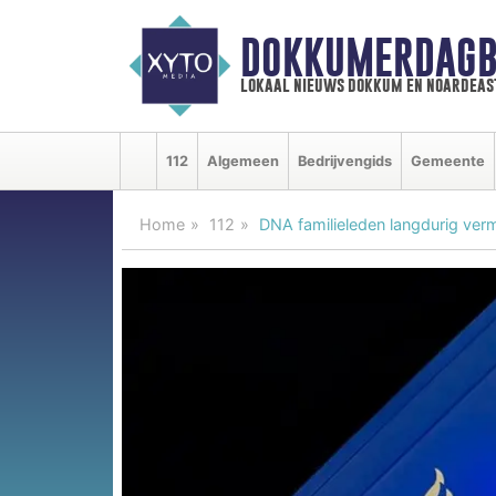
DOKKUMERDAGB
lokaal nieuws dokkum en noardeas
112
Algemeen
Bedrijvengids
Gemeente
Home
112
DNA familieleden langdurig ve