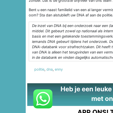
zonder. Dat is de grootste drijfveer van ons team”
Bent u een naast familielid van een al langer verm
oom? Sta dan alstublieft uw DNA af aan de politi
De inzet van DNA bij een onderzoek naar een (lan
middel. Dit gebeurt zowel op nationaal als intern
basis en met een getekende toestemmingsverkla
iemands DNA gebeurt tijdens het onderzoek. De
DNA-databank voor strafrechtzaken. Dit heeft te
van DNA is alleen het terugvinden van een vermis
in de databank en vinden dagelijks automatisc
politie
,
dna
,
enny
Heb je een leuke t
met on
APP ONS!
T