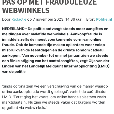
PAS OP MET FRAUDULEUZE
WEBWINKELS
Door
Redactie
op
7 november 2023, 14:36 uur
Bron:
Politie.nl
NEDERLAND - De politie ontvangt steeds meer aangiftes en
meldingen over malafide webwinkels. Aankoopfraude is
inmiddels zelfs de meest voorkomende vorm van online
fraude. Ook de komende tijd maken oplichters weer volop
misbruik van de feestdagen en de drukte rondom cadeau
aankopen. ‘Van november tot en met januari zien we steeds
een flinke stijging van het aantal aangiftes’, zegt Gijs van der
Linden van het Landelijk Meldpunt Internetoplichting (LMIO)
van de polit
ie.
‘Sinds corona zien we een verschuiving van de manier waarop
online aankoopfraude wordt gepleegd’, vertelt de coördinator
LMIO. ‘Eerst ging het vooral om online handelsplaatsen zoals
marktplaats.nl. Nu zien we steeds vaker dat burgers worden
opgelicht via webwinkels.’