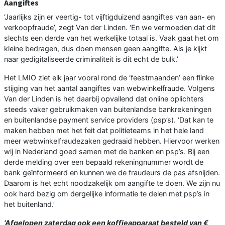
Aangiftes
‘Jaarlijks zijn er veertig- tot vijftigduizend aangiftes van aan- en
verkoopfraude’, zegt Van der Linden. ‘En we vermoeden dat dit
slechts een derde van het werkelijke totaal is. Vaak gaat het om
kleine bedragen, dus doen mensen geen aangifte. Als je kijkt
naar gedigitaliseerde criminaliteit is dit echt de bulk.’
Het LMIO ziet elk jaar vooral rond de ‘feestmaanden’ een flinke
stijging van het aantal aangiftes van webwinkelfraude. Volgens
Van der Linden is het daarbij opvallend dat online oplichters
steeds vaker gebruikmaken van buitenlandse bankrekeningen
en buitenlandse payment service providers (psp’s). ‘Dat kan te
maken hebben met het feit dat politieteams in het hele land
meer webwinkelfraudezaken gedraaid hebben. Hiervoor werken
wij in Nederland goed samen met de banken en psp’s. Bij een
derde melding over een bepaald rekeningnummer wordt de
bank geïnformeerd en kunnen we de fraudeurs de pas afsnijden.
Daarom is het echt noodzakelijk om aangifte te doen. We zijn nu
ook hard bezig om dergelijke informatie te delen met psp’s in
het buitenland.’
‘Afgelopen zaterdag ook een koffieapparaat besteld van €